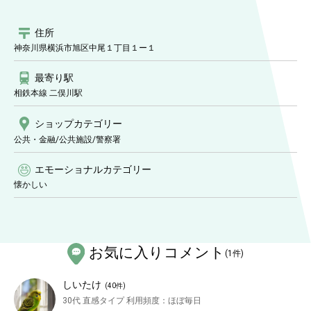
住所
神奈川県横浜市旭区中尾１丁目１ー１
最寄り駅
相鉄本線 二俣川駅
ショップ
カテゴリー
公共・金融/公共施設
/警察署
エモーショナルカテゴリー
懐かしい
お気に入りコメント
(
1
件)
しいたけ
(
40
件)
30代
直感タイプ
利用頻度：
ほぼ毎日