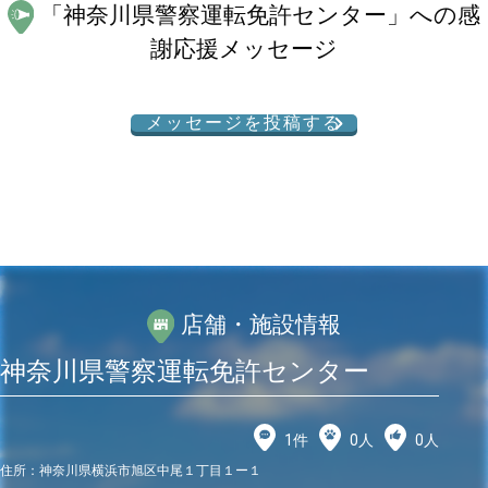
「
神奈川県警察運転免許センター
」への感
謝応援メッセージ
メッセージを投稿する
店舗・施設情報
神奈川県警察運転免許センター
1
件
0
人
0
人
住所：
神奈川県横浜市旭区中尾１丁目１ー１