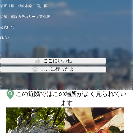
最寄り駅：
相鉄本線 二俣川駅
店舗・施設カテゴリー：
警察署
公式HP：
SNS：
ここにいいね
ここに行ったよ
この近隣ではこの場所がよく見られてい
ます