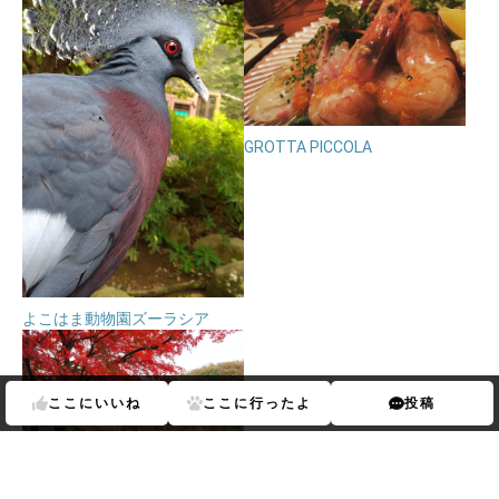
GROTTA PICCOLA
よこはま動物園ズーラシア
ここに
いいね
ここに
行ったよ
投稿