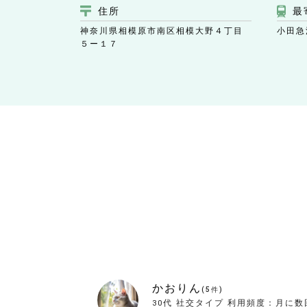
住所
最
神奈川県相模原市南区相模大野４丁目
小田急
５ー１７
かおりん
(
5
件)
30代
社交タイプ
利用頻度：
月に数