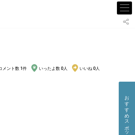
コメント数
1
件
いったよ数
0
人
いいね
0
人
おすすめスポット・店舗を投稿する