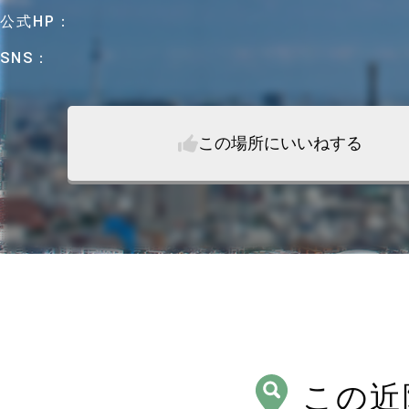
公式HP：
SNS：
この場所にいいねする
この近