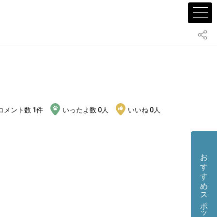
コメント数
1
件
いったよ数
0
人
いいね
0
人
おすすめスポット・店舗を投稿する