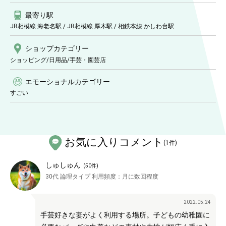
最寄り駅
JR相模線 海老名駅 / JR相模線 厚木駅 / 相鉄本線 かしわ台駅
ショップ
カテゴリー
ショッピング/日用品
/手芸・園芸店
エモーショナルカテゴリー
すごい
お気に入りコメント
(
1
件)
しゅしゅん
(
50
件)
30代
論理タイプ
利用頻度：
月に数回程度
2022.05.24
手芸好きな妻がよく利用する場所。子どもの幼稚園に