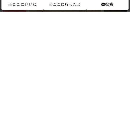
あなたにおすすめのランキング
ここに
いいね
ここに
行ったよ
投稿
Previous
Next
ド
ランキング
海老名
駅の
美容院
ランキング
海老名
駅の
映
横にスクロールできます
海老名
駅の
中央
の
近隣の駅一覧
近隣の街一覧
ランキング一覧
ランキング一覧