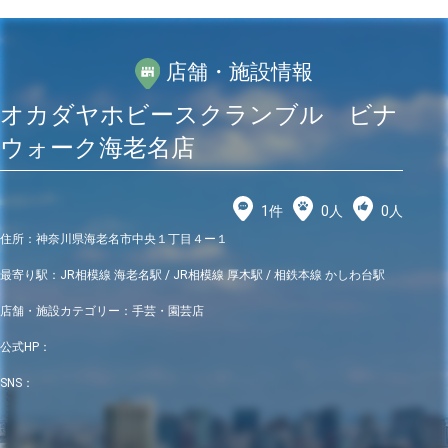
店舗・施設情報
オカダヤホビースクランブル ビナ
ウォーク海老名店
1
件
0
人
0
人
住所：
神奈川県海老名市中央１丁目４ー１
最寄り駅：
JR相模線 海老名駅 / JR相模線 厚木駅 / 相鉄本線 かしわ台駅
店舗・施設カテゴリー：
手芸・園芸店
公式HP：
SNS：