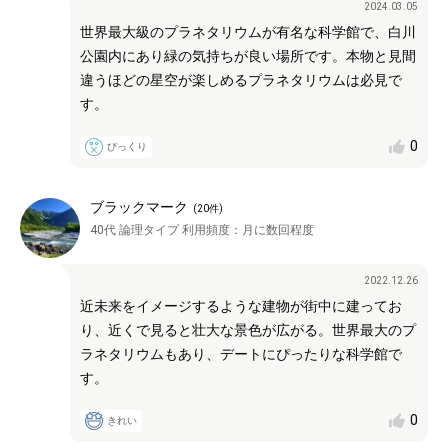
2024.03.05
世界最大級のプラネタリウムが有名な科学館で、白川
公園内にあり緑の気持ちが良い場所です。本物と見間
違うほどの星空が楽しめるプラネタリウムは必見で
す。
0
びっくり
ブラックマーク
(
20
件)
40代
論理タイプ
利用頻度：
月に数回程度
2022.12.26
近未来をイメージするような建物が街中に建ってお
り、近くで見ると壮大な景色が広がる。世界最大のプ
ラネタリウムもあり、デートにぴったりな科学館で
す。
0
きれい