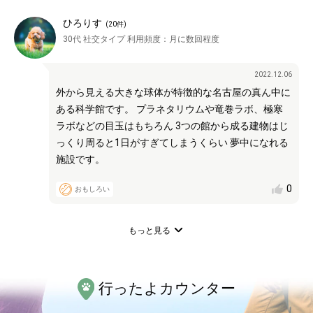
ひろりす
(
20
件)
30代
社交タイプ
利用頻度：
月に数回程度
2022.12.06
外から見える大きな球体が特徴的な名古屋の真ん中に
ある科学館です。 プラネタリウムや竜巻ラボ、極寒
ラボなどの目玉はもちろん 3つの館から成る建物はじ
っくり周ると1日がすぎてしまうくらい 夢中になれる
施設です。
0
おもしろい
もっと見る
行ったよカウンター