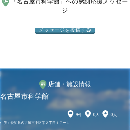
「
名古屋市科学館
」への感謝応援メッセー
ジ
メッセージを投稿する
店舗・施設情報
名古屋市科学館
9
件
0
人
0
人
住所：
愛知県名古屋市中区栄２丁目１７ー１