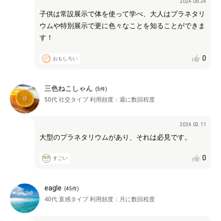
2024.06.24
子供は常設展示で体を使って学べ、大人はプラネタリ
ウムや特別展示で更に色々なことを知ることができま
す！
0
おもしろい
三色ねこしゃん
(
5
件)
50代
社交タイプ
利用頻度：
週に数回程度
2024.03.11
大型のプラネタリウムがあり、それは必見です。
0
すごい
eagle
(
45
件)
40代
直感タイプ
利用頻度：
月に数回程度