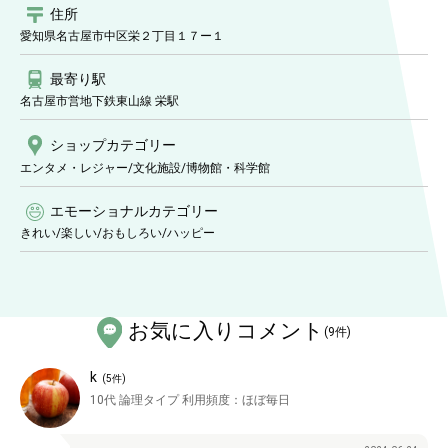
住所
愛知県名古屋市中区栄２丁目１７ー１
最寄り駅
名古屋市営地下鉄東山線 栄駅
ショップ
カテゴリー
エンタメ・レジャー/文化施設
/博物館・科学館
エモーショナルカテゴリー
きれい
/
楽しい
/
おもしろい
/
ハッピー
お気に入りコメント
(
9
件)
k
(
5
件)
10代
論理タイプ
利用頻度：
ほぼ毎日