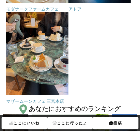
モダナークファームカフェ
アトア
マザームーンカフェ 三宮本店
あなたにおすすめのランキング
ここに
いいね
ここに
行ったよ
投稿
Previous
Next