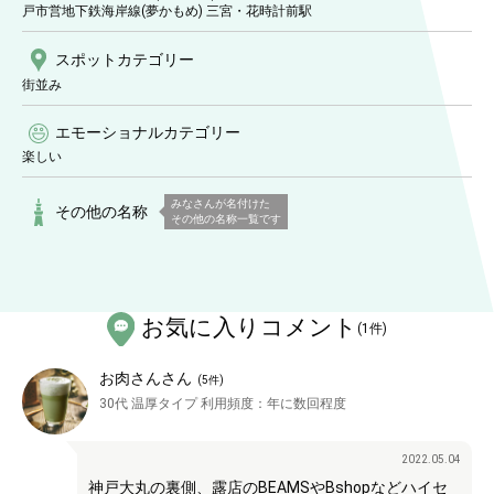
戸市営地下鉄海岸線(夢かもめ) 三宮・花時計前駅
スポットカテゴリー
街並み
エモーショナルカテゴリー
楽しい
みなさんが名付けた
その他の名称
その他の名称一覧です
お気に入りコメント
(
1
件)
お肉さんさん
(
5
件)
30代
温厚タイプ
利用頻度：
年に数回程度
2022.05.04
神戸大丸の裏側、露店のBEAMSやBshopなどハイセ