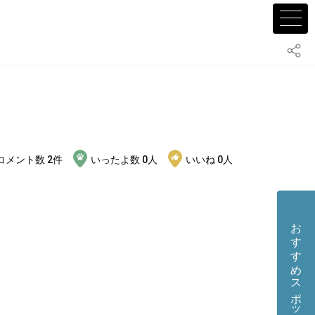
コメント数
2
件
いったよ数
0
人
いいね
0
人
おすすめスポット・店舗を投稿する