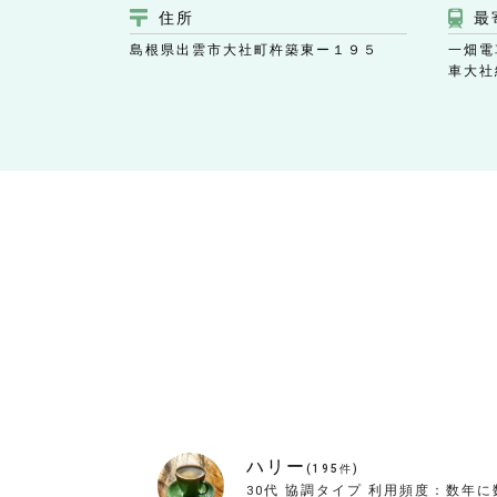
住所
最
島根県出雲市大社町杵築東ー１９５
一畑電
車大社
ハリー
(
195
件)
30代
協調タイプ
利用頻度：
数年に