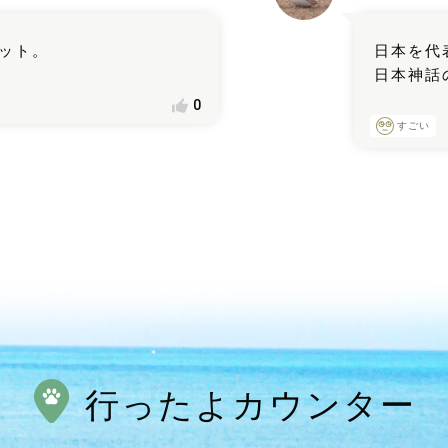
ット。
日本を代
日本神話
0
すごい
行ったよカウンター