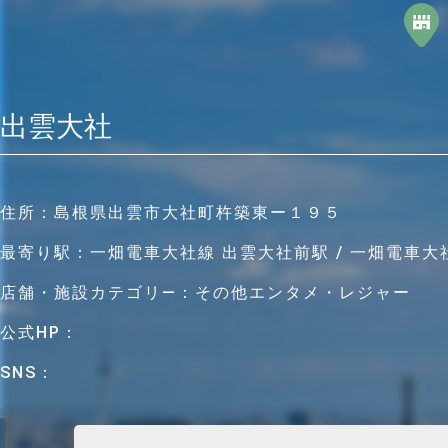
出雲大社
住所：
島根県出雲市大社町杵築東ー１９５
最寄り駅：
一畑電車大社線 出雲大社前駅 / 一畑電車大
店舗・施設カテゴリ―：
その他エンタメ・レジャー
公式HP：
SNS：