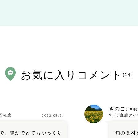
お気に入りコメント
(
2
件)
きのこ
(
10
件)
回程度
30代
直感タイ
2022.08.21
で、静かでとてもゆっくり
旬の食材