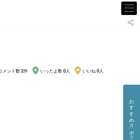
コメント数
2
件
いったよ数
0
人
いいね
0
人
おすすめスポット・店舗を投稿する