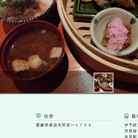
住所
最
愛媛県東温市田窪ー１７４４
伊予鉄
河原線
奈良駅