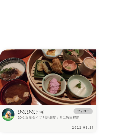
ひなひな
フォロー
(
10
件)
20代
温厚タイプ
利用頻度：
月に数回程度
2022.08.21