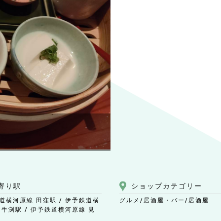
寄り駅
ショップ
カテゴリー
道横河原線 田窪駅 / 伊予鉄道横
グルメ/居酒屋・バー
/居酒屋
 牛渕駅 / 伊予鉄道横河原線 見