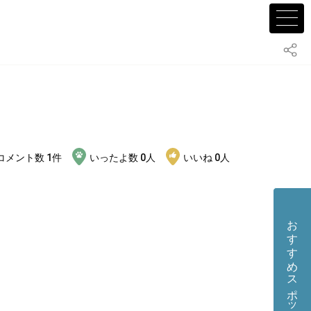
コメント数
1
件
いったよ数
0
人
いいね
0
人
おすすめスポット・店舗を投稿する