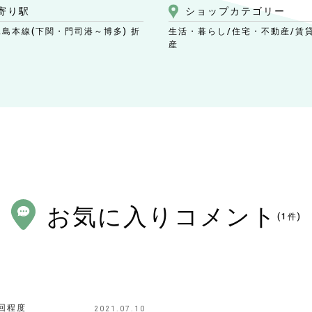
寄り駅
ショップ
カテゴリー
児島本線(下関・門司港～博多) 折
生活・暮らし/住宅・不動産
/賃
産
お気に入りコメント
(
1
件)
回程度
2021.07.10