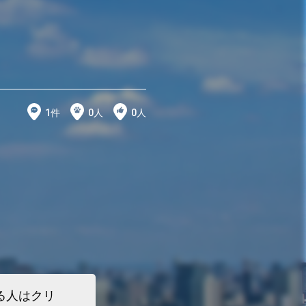
1
件
0
人
0
人
る人はクリ