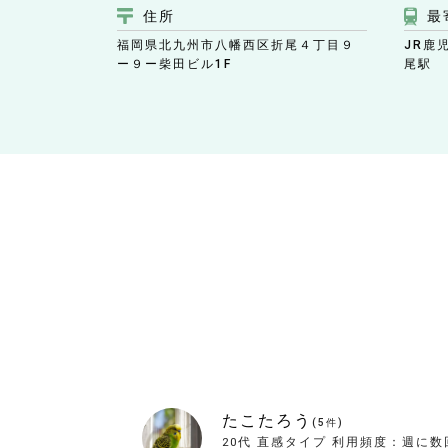
住所
最
福岡県北九州市八幡西区折尾４丁目９
JR鹿
ー９ー柴田ビル1F
尾駅
たこたろう
(
5
件)
20代
直感タイプ
利用頻度：
週に数