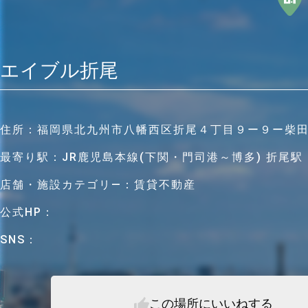
エイブル折尾
住所：
福岡県北九州市八幡西区折尾４丁目９ー９ー柴田
最寄り駅：
JR鹿児島本線(下関・門司港～博多) 折尾駅
店舗・施設カテゴリ―：
賃貸不動産
公式HP：
SNS：
この場所にいいねする