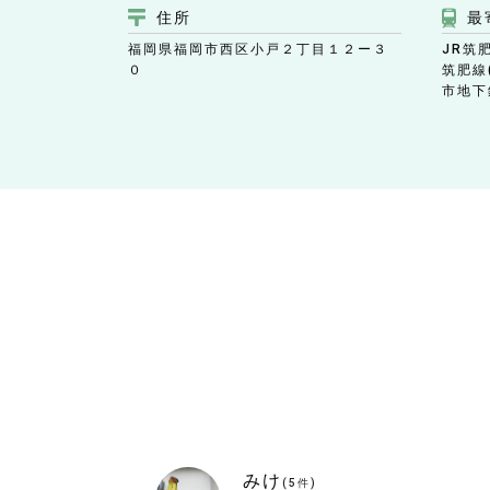
住所
最
福岡県福岡市西区小戸２丁目１２ー３
JR筑肥
０
筑肥線
市地下
みけ
(
5
件)