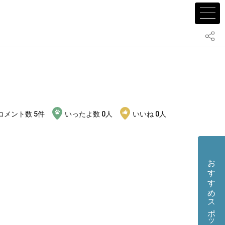
コメント数
5
件
いったよ数
0
人
いいね
0
人
おすすめスポット・店舗を投稿する