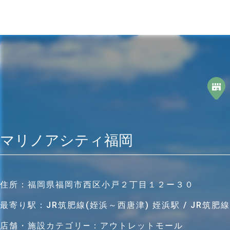
マリノアシティ福岡
住所：
福岡県福岡市西区小戸２丁目１２ー３０
最寄り駅：
JR筑肥線(姪浜～西唐津) 姪浜駅 / JR筑肥
店舗・施設カテゴリ―：
アウトレットモール