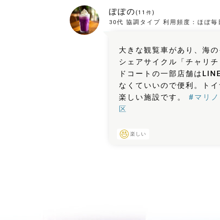
ぽぽの
(
11
件)
30代
協調タイプ
利用頻度：
ほぼ毎
大きな観覧車があり、海の
シェアサイクル「チャリチ
ドコートの一部店舗はLIN
なくていいので便利。トイ
楽しい施設です。
#マリ
区
楽しい