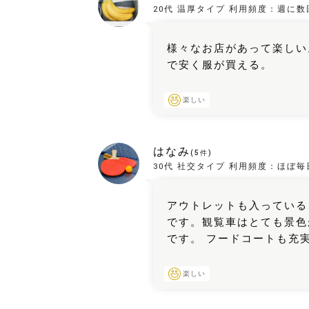
20代
温厚タイプ
利用頻度：
週に数
様々なお店があって楽しい
で安く服が買える。
楽しい
はなみ
(
5
件)
30代
社交タイプ
利用頻度：
ほぼ毎
アウトレットも入っている
です。観覧車はとても景色
です。 フードコートも充
楽しい