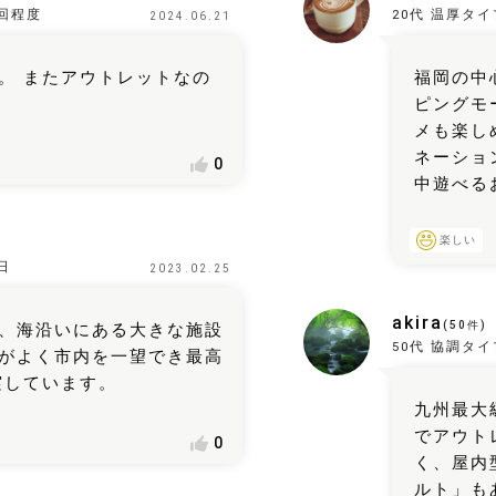
回程度
20代
温厚タイ
2024.06.21
。 またアウトレットなの
福岡の中
ピングモ
メも楽し
ネーショ
0
中遊べる
楽しい
日
2023.02.25
akira
(
50
件)
、海沿いにある大きな施設
50代
協調タイ
がよく市内を一望でき最高
実しています。
九州最大
でアウト
0
く、屋内
ルト」も