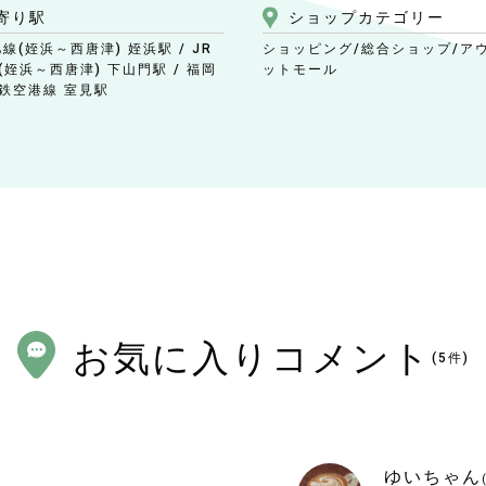
寄り駅
ショップ
カテゴリー
線(姪浜～西唐津) 姪浜駅 / JR
ショッピング/総合ショップ
/ア
(姪浜～西唐津) 下山門駅 / 福岡
ットモール
鉄空港線 室見駅
お気に入りコメント
(
5
件)
ゆいちゃん