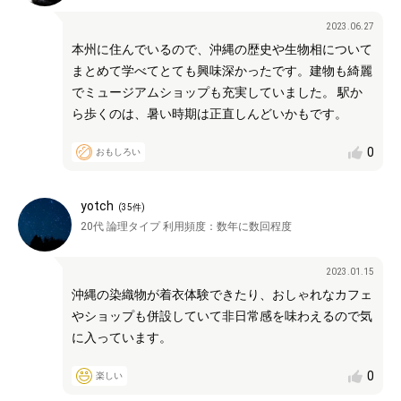
2023.06.27
本州に住んでいるので、沖縄の歴史や生物相について
まとめて学べてとても興味深かったです。建物も綺麗
でミュージアムショップも充実していました。 駅か
ら歩くのは、暑い時期は正直しんどいかもです。
0
おもしろい
yotch
(
35
件)
20代
論理タイプ
利用頻度：
数年に数回程度
2023.01.15
沖縄の染織物が着衣体験できたり、おしゃれなカフェ
やショップも併設していて非日常感を味わえるので気
に入っています。
0
楽しい