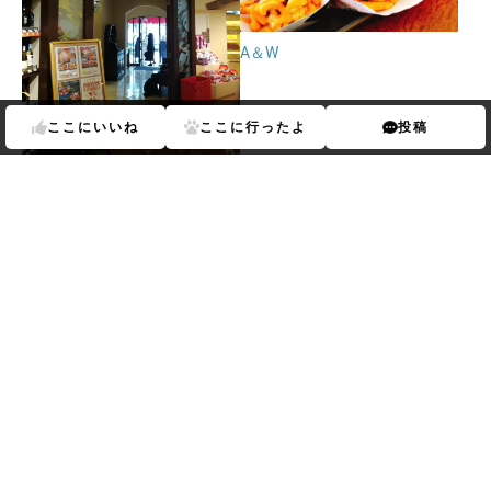
A＆W
ここに
いいね
ここに
行ったよ
投稿
ジミー アイランドグリル那覇
生簀の銀次