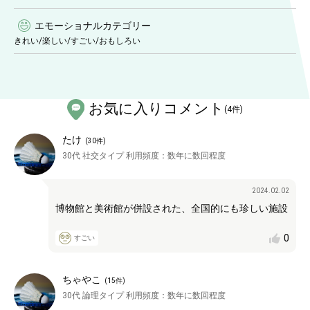
エモーショナルカテゴリー
きれい
/
楽しい
/
すごい
/
おもしろい
お気に入りコメント
(
4
件)
たけ
(
30
件)
30代
社交タイプ
利用頻度：
数年に数回程度
2024.02.02
博物館と美術館が併設された、全国的にも珍しい施設
0
すごい
ちゃやこ
(
15
件)
30代
論理タイプ
利用頻度：
数年に数回程度