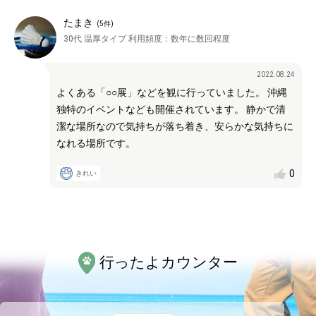
たまき
(
5
件)
30代
温厚タイプ
利用頻度：
数年に数回程度
2022.08.24
よくある「○○展」などを観に行っていました。 沖縄
独特のイベントなども開催されています。 静かで清
潔な場所なので気持ちが落ち着き、安らかな気持ちに
なれる場所です。
0
きれい
行ったよカウンター